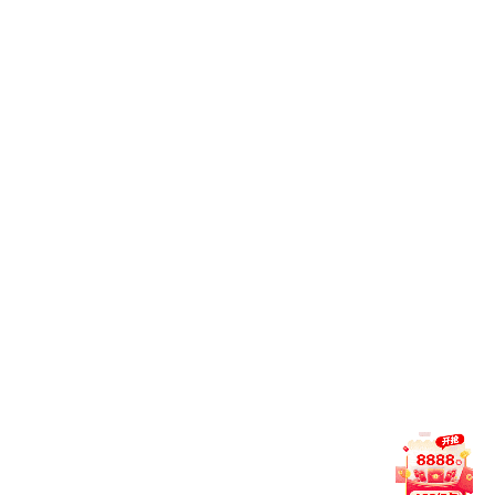
件有限，制定长远发展战略依旧至关重要。每个成功
俱乐部都应该有清晰的发展规划，以便在合适的时候
抓住机会，引入合适的人才。
未来目标不仅包括短期内引援，还涉及到青训体系建
设和人才培养等方面。如果能通过挖掘优秀青年才俊
来弥补大牌不足，将为俱乐部带来长远利益。因此，
各队应重视青训系统，与其等待高价收购，不如主动
培养自己的核心力量。
此外，在全球化背景下，与其他俱乐部建立良好的合
作关系也非常重要。一些小型俱乐部往往拥有潜力无
限的新星，通过租借或者合作开发，可以实现双赢局
面，为未来奠定基础。因此，把握好每一个机会，将
成为今后成功与否的重要指标。