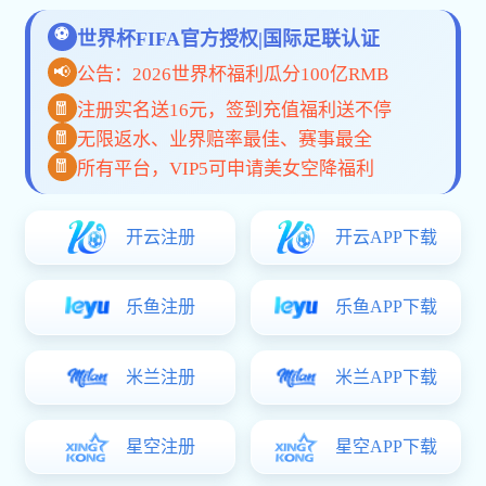
首页
/
体育热讯
/ 正文