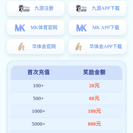
2026-04-03 15:23
78 次阅读
战胜活塞后米奇表示球队对抗强度令人满
意强调紧迫感与竞争力的重要性
在最近的一场比赛中，球队以出色的表现战胜了活塞
队，赢得了宝贵的胜利。赛后，主教练米奇对此次比
赛进行了深入分析，他强调球队在对抗强度上的表现
令人满意，并指出紧迫感与竞争力对于球队发展的重
要性。本文将从四个方面进行详细阐述：首先，探讨
对抗强度的重要性及其对比赛结果的直接影响；其
次，分析紧迫感如何促进球员在比赛中的积极状态；