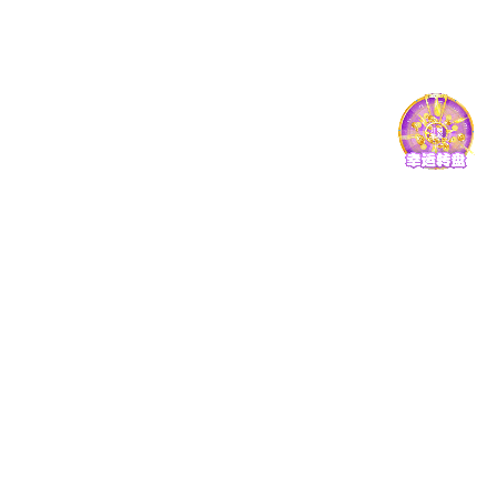
这种紧迫感并非源于外部压力，而是来自于内心深处
对于胜利的渴望。在比赛过程中，如果球员们能够始
终保持这种意识，就能更好地应对各种突发情况，并
迅速做出调整。这种灵活应变能力，使得他们能够抓
住比赛中的每一个机会，从而提高胜率。
同时，紧迫感还促使球员之间形成良好的竞争氛围。
在训练和比赛中，相互之间良性的竞争，不仅有助于
提升个人技术水平，也让整个团队朝着共同目标努
力，有效凝聚了团队力量。
3、竞争力与团队协作
竞争力不仅体现在个体运动员身上，更是整个团队文
化的重要组成部分。米奇强调，建立起健康的竞争机
制，对于提升球队整体实力至关重要。在与活塞队交