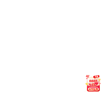
锋时，每位球员都展现出了极高的斗志，这种精神恰
恰体现了他们追求卓越、超越自我的态度。
这种竞争力有助于推动年轻球员成长。在严酷的竞技
环境中，新秀们需要面对更为成熟且经验丰富的老
将，仅有足够的勇气与决心才能赢得上场机会。因
此，加强内部竞争机制，不仅能够提升球员自身技
能，也会造就更加团结向上的团队文化。
与此同时，这种健康竞争还鼓励队友相互支持。尽管
每个人都有自己的目标，但当整个团队朝着同一个方
向前进时，他们会更加愿意牺牲个人利益，为实现集
体目标付出努力。这种协作精神无疑增强了球队整体
战斗力，让他们在关键时刻能够携手并进，共同迎接
挑战。